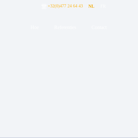
+32(0)477 24 64 43
NL
FR
Hoe
Referenties
Contact