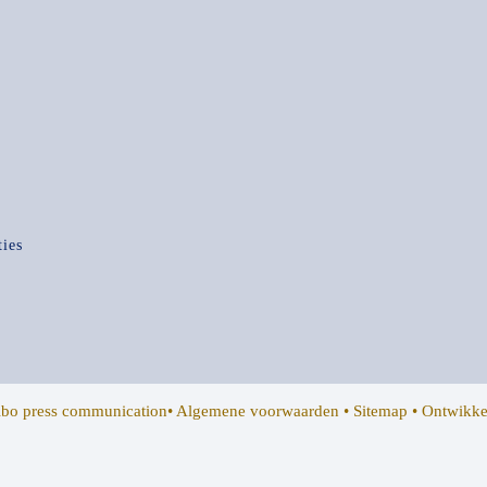
ties
ibo press communication•
Algemene voorwaarden
•
Sitemap
• Ontwikke