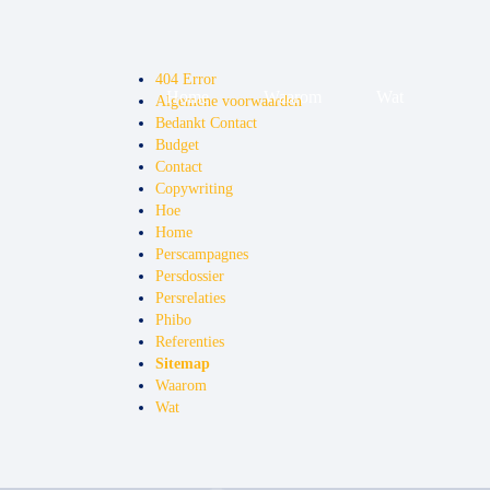
404 Error
Home
Waarom
Wat
Algemene voorwaarden
Bedankt Contact
Budget
Contact
Copywriting
Hoe
Home
Perscampagnes
Persdossier
Persrelaties
Phibo
Referenties
Sitemap
Waarom
Wat